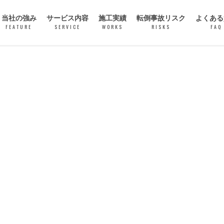
当社の強み
サービス内容
施工実績
転倒事故リスク
よくある
FEATURE
SERVICE
WORKS
RISKS
FAQ
ASL マイクロ穿孔処理
グリハードプロ
パワーセーフティー
ASLグリップ
ソイルプロテクト
特殊洗浄
空調工事