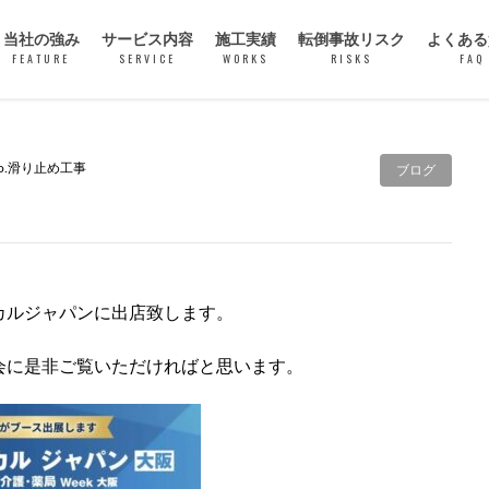
当社の強み
サービス内容
施工実績
転倒事故リスク
よくある
FEATURE
SERVICE
WORKS
RISKS
FAQ
ASL マイクロ穿孔処理
グリハードプロ
o.滑り止め工事
ブログ
パワーセーフティー
ASLグリップ
ソイルプロテクト
カルジャパンに出店致します。
特殊洗浄
空調工事
会に是非ご覧いただければと思います。