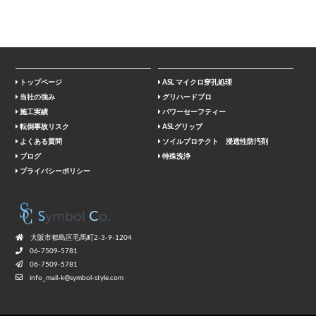
トップページ
ASL マイクロ穿孔処理
当社の強み
グリハードプロ
施工実績
パワーセーフティー
転倒事故リスク
ASLグリップ
よくある質問
ソイルプロテクト 浸透性防汚剤
ブログ
特殊洗浄
プライバシーポリシー
⼤阪市都島区⽑⾺町2-3-9-1204
06-7509-5781
06-7509-5781
info_mail-k@symbol-style.com