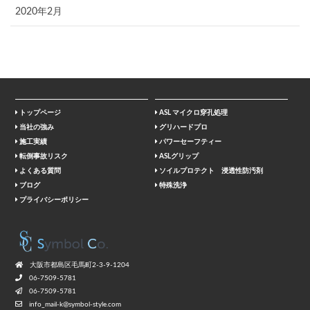
2020年2月
トップページ
ASL マイクロ穿孔処理
当社の強み
グリハードプロ
施工実績
パワーセーフティー
転倒事故リスク
ASLグリップ
よくある質問
ソイルプロテクト 浸透性防汚剤
ブログ
特殊洗浄
プライバシーポリシー
⼤阪市都島区⽑⾺町2-3-9-1204
06-7509-5781
06-7509-5781
info_mail-k@symbol-style.com