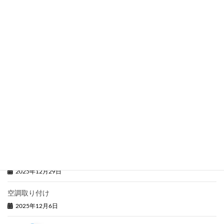
3月度 展示会ご案内
2026年3月7日
滑り止めを行う前の下準備
2026年2月18日
【重要】なりすましメールに関する注意喚起
2026年2月5日
安全は威力
2026年1月17日
2025年ありがとうございました。
2025年12月29日
空調取り付け
2025年12月6日