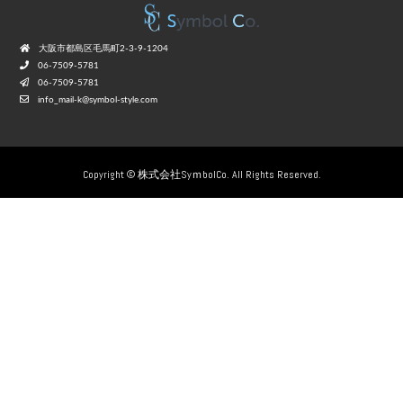
⼤阪市都島区⽑⾺町2-3-9-1204
06-7509-5781
06-7509-5781
info_mail-k@symbol-style.com
Copyright © 株式会社SyｍbolCo. All Rights Reserved.