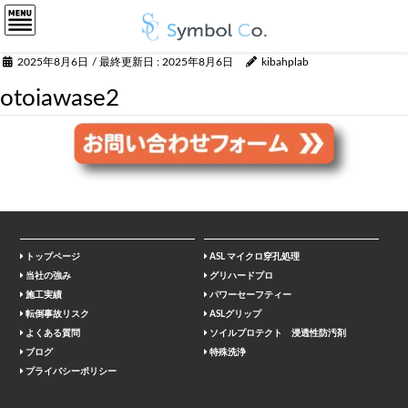
2025年8月6日
/ 最終更新日 :
2025年8月6日
kibahplab
otoiawase2
トップページ
ASL マイクロ穿孔処理
当社の強み
グリハードプロ
施工実績
パワーセーフティー
転倒事故リスク
ASLグリップ
よくある質問
ソイルプロテクト 浸透性防汚剤
ブログ
特殊洗浄
プライバシーポリシー