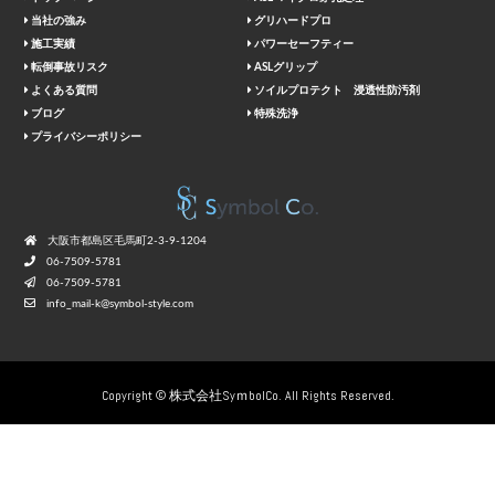
当社の強み
グリハードプロ
施工実績
パワーセーフティー
転倒事故リスク
ASLグリップ
よくある質問
ソイルプロテクト 浸透性防汚剤
ブログ
特殊洗浄
プライバシーポリシー
⼤阪市都島区⽑⾺町2-3-9-1204
06-7509-5781
06-7509-5781
info_mail-k@symbol-style.com
Copyright © 株式会社SyｍbolCo. All Rights Reserved.