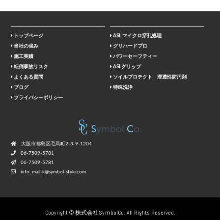
トップページ
ASL マイクロ穿孔処理
当社の強み
グリハードプロ
施工実績
パワーセーフティー
転倒事故リスク
ASLグリップ
よくある質問
ソイルプロテクト 浸透性防汚剤
ブログ
特殊洗浄
プライバシーポリシー
⼤阪市都島区⽑⾺町2-3-9-1204
06-7509-5781
06-7509-5781
info_mail-k@symbol-style.com
Copyright © 株式会社SyｍbolCo. All Rights Reserved.