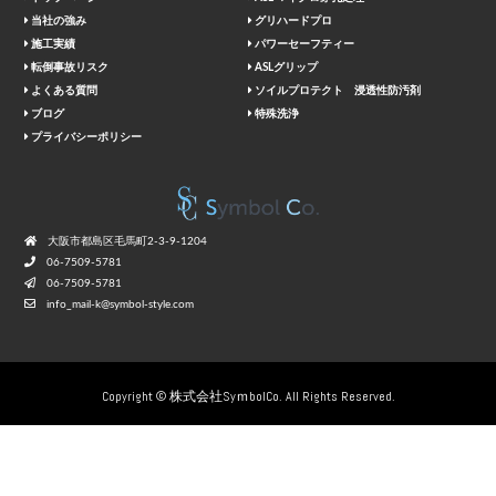
当社の強み
グリハードプロ
施工実績
パワーセーフティー
転倒事故リスク
ASLグリップ
よくある質問
ソイルプロテクト 浸透性防汚剤
ブログ
特殊洗浄
プライバシーポリシー
⼤阪市都島区⽑⾺町2-3-9-1204
06-7509-5781
06-7509-5781
info_mail-k@symbol-style.com
Copyright © 株式会社SyｍbolCo. All Rights Reserved.